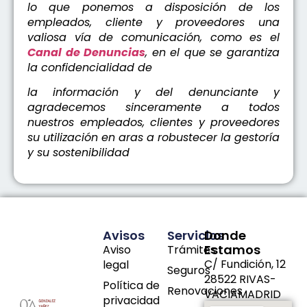
lo que ponemos a disposición de los
empleados, cliente y proveedores una
valiosa vía de comunicación, como es el
Canal de Denuncias
, en el que se garantiza
la confidencialidad de
la información y del denunciante y
agradecemos sinceramente a todos
nuestros empleados, clientes y proveedores
su utilización en aras a robustecer la gestoría
y su sostenibilidad
Avisos
Servicios
Donde
Estamos
Aviso
Trámites
C/ Fundición, 12
legal
Seguros
28522 RIVAS-
Política de
Renovaciones
VACIAMADRID
privacidad