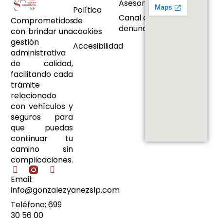
Asesoramiento
Política
Canal de
Comprometidos
de
denuncias
con brindar una
cookies
gestión
Accesibilidad
administrativa
de calidad,
facilitando cada
trámite
relacionado
con vehículos y
seguros para
que puedas
continuar tu
camino sin
complicaciones.
Email:
info@gonzalezyanezslp.com
Teléfono: 699
30 56 00