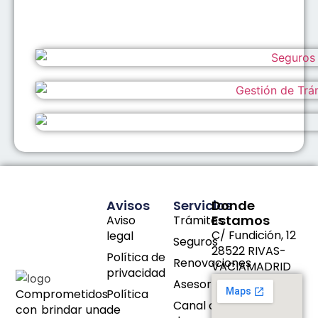
Avisos
Servicios
Donde
Estamos
Aviso
Trámites
C/ Fundición, 12
legal
Seguros
28522 RIVAS-
Política de
Renovaciones
VACIAMADRID
privacidad
Asesoramiento
Comprometidos
Política
Canal de
con brindar una
de