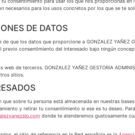
s tu consentimiento para usar los que nos proporcionas en 
n necesarios para los usos concretos por los que se te solici
IONES DE DATOS
rte de que los datos que proporcione a GONZALEZ YAÑEZ
el previo consentimiento del interesado bajo ningún concep
itios web de terceros. GONZALEZ YAÑEZ GESTORíA ADMINIS
ros sitios.
RESADOS
 que sobre tu persona está almacenada en nuestras bases de
ratamiento y retirar tu consentimiento si ese es tu deseo. Pa
alezyanezslp.com
donde te atenderemos gustosamente cual
dos, el sitio de referencia en la Red española es la
Agenci