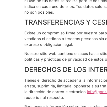
El uso de tus datos se realiza porque nos da
indica en cada uno de ellos. Tus datos solo so
no son posibles.
TRANSFERENCIAS Y CES
Existe un compromiso firme por nuestra pa
vendidos ni cedidos a terceras personas sin 
expreso u obligación legal.
Nuestro sitio web contiene enlaces hacia s
políticas y prácticas de privacidad de estos ot
DERECHOS DE LOS INTE
Tienes el derecho de acceder a la información
errata, suprimirla, limitarla, oponerte a su t
la dirección de correo electrónico
info@gonz
requerida al respecto.
Para mayor información sobre temas relaciona