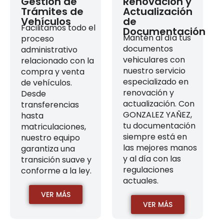
Gestión de
Renovación y
Trámites de
Actualización
Vehículos
de
Facilitamos todo el
Documentación
Mantén al día tus
proceso
documentos
administrativo
vehiculares con
relacionado con la
nuestro servicio
compra y venta
especializado en
de vehículos.
renovación y
Desde
actualización. Con
transferencias
GONZALEZ YAÑEZ,
hasta
tu documentación
matriculaciones,
siempre está en
nuestro equipo
las mejores manos
garantiza una
y al día con las
transición suave y
regulaciones
conforme a la ley.
actuales.
VER MÁS
VER MÁS