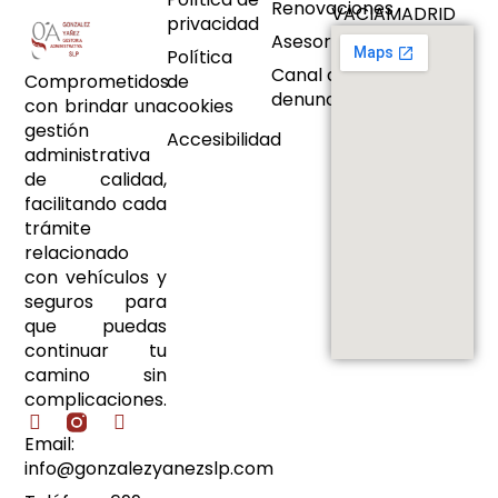
Renovaciones
VACIAMADRID
privacidad
Asesoramiento
Política
Canal de
Comprometidos
de
denuncias
con brindar una
cookies
gestión
Accesibilidad
administrativa
de calidad,
facilitando cada
trámite
relacionado
con vehículos y
seguros para
que puedas
continuar tu
camino sin
complicaciones.
Email:
info@gonzalezyanezslp.com