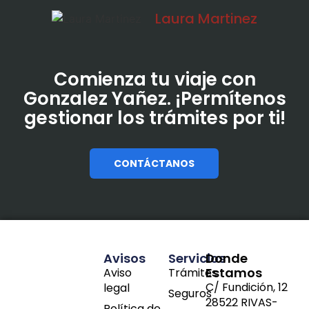
Laura Martinez
Comienza tu viaje con
Gonzalez Yañez. ¡Permítenos
gestionar los trámites por ti!
CONTÁCTANOS
Avisos
Servicios
Donde
Estamos
Aviso
Trámites
C/ Fundición, 12
legal
Seguros
28522 RIVAS-
Política de